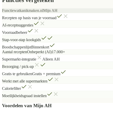
Functie
watkanikmaken.nl
Mijn AH
Recepten op basis van je voorraad
AI-receptsuggesties
Voorraadbeheer
Stap-voor-stap kookgids
Boodschappenlijst
Binnenkort
Aantal recepten
Onbeperkt (AI)
17.000+
Supermarkt-integratie
Alleen AH
Bezorging / pick-up
Gratis te gebruiken
Gratis + premium
Werkt met alle supermarkten
Caloriefilter
Moeilijkheidsgraad instellen
Voordelen van
Mijn AH