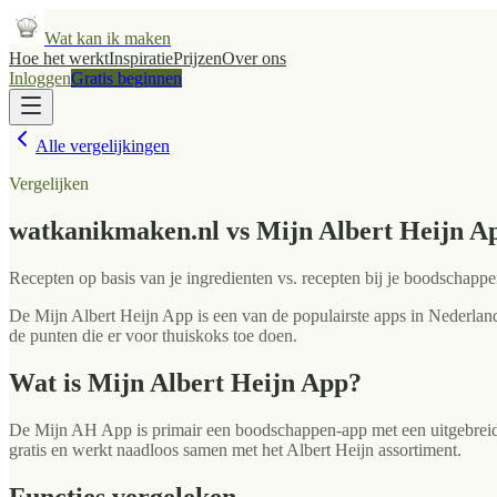
Wat kan ik maken
Hoe het werkt
Inspiratie
Prijzen
Over ons
Inloggen
Gratis beginnen
Alle vergelijkingen
Vergelijken
watkanikmaken.nl vs
Mijn Albert Heijn A
Recepten op basis van je ingredienten vs. recepten bij je boodschapp
De Mijn Albert Heijn App is een van de populairste apps in Nederland 
de punten die er voor thuiskoks toe doen.
Wat is
Mijn Albert Heijn App
?
De Mijn AH App is primair een boodschappen-app met een uitgebreide 
gratis en werkt naadloos samen met het Albert Heijn assortiment.
Functies vergeleken