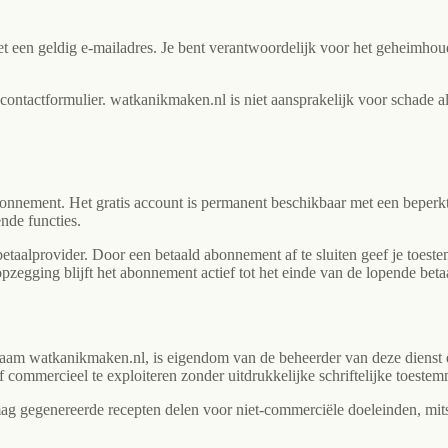
en geldig e-mailadres. Je bent verantwoordelijk voor het geheimhouden
 contactformulier. watkanikmaken.nl is niet aansprakelijk voor schade
bonnement. Het gratis account is permanent beschikbaar met een beperk
nde functies.
betaalprovider. Door een betaald abonnement af te sluiten geef je toest
egging blijft het abonnement actief tot het einde van de lopende beta
naam watkanikmaken.nl, is eigendom van de beheerder van deze dienst e
f commercieel te exploiteren zonder uitdrukkelijke schriftelijke toeste
ag gegenereerde recepten delen voor niet-commerciële doeleinden, mits